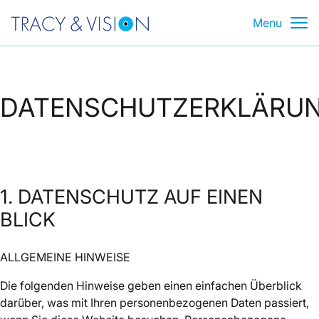
Skip
Menu
to
content
DATENSCHUTZERKLÄRU
1. DATENSCHUTZ AUF EINEN
BLICK
ALLGEMEINE HINWEISE
Die folgenden Hinweise geben einen einfachen Überblick
darüber, was mit Ihren personenbezogenen Daten passiert,